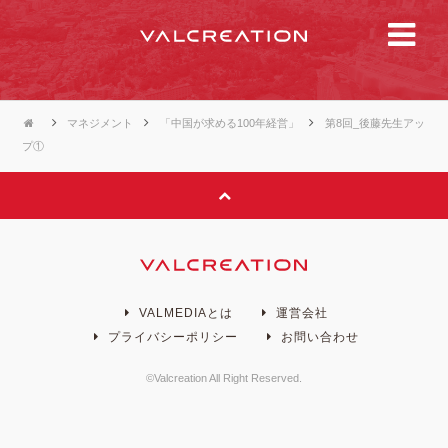
マネジメント
「中国が求める100年経営」
第8回_後藤先生アッ
プ①
VALMEDIAとは
運営会社
プライバシーポリシー
お問い合わせ
©Valcreation All Right Reserved.