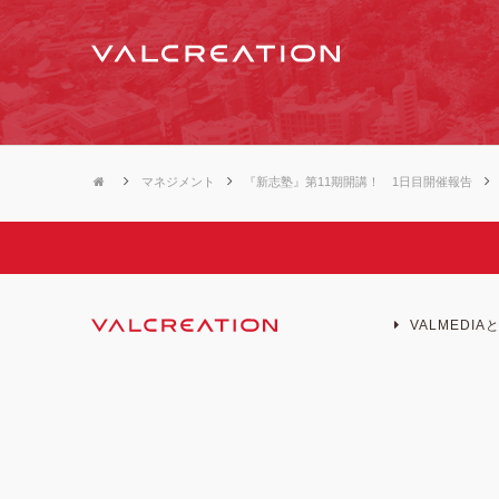
マネジメント
『新志塾』第11期開講！ 1日目開催報告
VALMEDIA